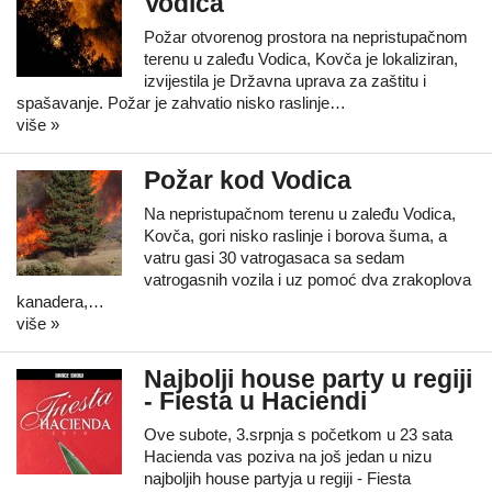
Vodica
Požar otvorenog prostora na nepristupačnom
terenu u zaleđu Vodica, Kovča je lokaliziran,
izvijestila je Državna uprava za zaštitu i
spašavanje. Požar je zahvatio nisko raslinje…
više »
Požar kod Vodica
Na nepristupačnom terenu u zaleđu Vodica,
Kovča, gori nisko raslinje i borova šuma, a
vatru gasi 30 vatrogasaca sa sedam
vatrogasnih vozila i uz pomoć dva zrakoplova
kanadera,…
više »
Najbolji house party u regiji
- Fiesta u Haciendi
Ove subote, 3.srpnja s početkom u 23 sata
Hacienda vas poziva na još jedan u nizu
najboljih house partyja u regiji - Fiesta