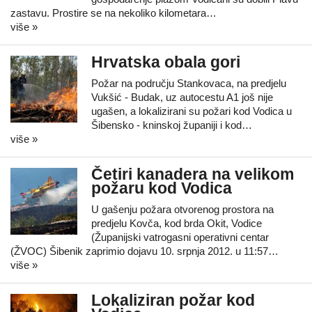
zastavu. Prostire se na nekoliko kilometara…
više »
Hrvatska obala gori
Požar na području Stankovaca, na predjelu
Vukšić - Budak, uz autocestu A1 još nije
ugašen, a lokalizirani su požari kod Vodica u
Šibensko - kninskoj županiji i kod…
više »
Četiri kanadera na velikom
požaru kod Vodica
U gašenju požara otvorenog prostora na
predjelu Kovča, kod brda Okit, Vodice
(Županijski vatrogasni operativni centar
(ŽVOC) Šibenik zaprimio dojavu 10. srpnja 2012. u 11:57…
više »
Lokaliziran požar kod