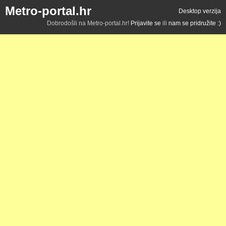
Metro-portal.hr
Desktop verzija
Dobrodošli na Metro-portal.hr!
Prijavite se
ili
nam se pridružite :)