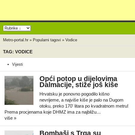
Metro-portal.hr
»
Popularni tagovi
»
Vodice
TAG: VODICE
Vijesti
Opći potop u dijelovima
Dalmacije, stiže još kiše
Hrvatsku je ponovno pogodilo kišno
nevrijeme, a najviše kiše je palo na Dugom
otoku, preko 170' litara po kvadratnom metru!
Prema procjenama koje DHMZ ima za najbližu…
više »
Bombaši s Trga su