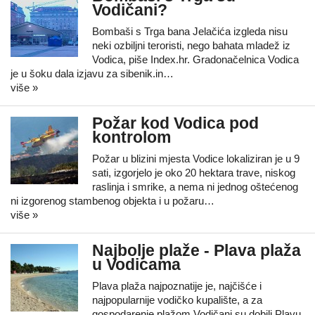
Vodičani?
Bombaši s Trga bana Jelačića izgleda nisu
neki ozbiljni teroristi, nego bahata mladež iz
Vodica, piše Index.hr. Gradonačelnica Vodica
je u šoku dala izjavu za sibenik.in…
više »
Požar kod Vodica pod
kontrolom
Požar u blizini mjesta Vodice lokaliziran je u 9
sati, izgorjelo je oko 20 hektara trave, niskog
raslinja i smrike, a nema ni jednog oštećenog
ni izgorenog stambenog objekta i u požaru…
više »
Najbolje plaže - Plava plaža
u Vodicama
Plava plaža najpoznatije je, najčišće i
najpopularnije vodičko kupalište, a za
gospodarenje plažom Vodičani su dobili Plavu