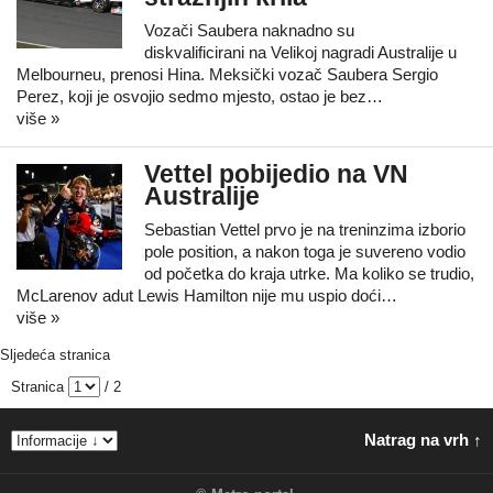
Vozači Saubera naknadno su
diskvalificirani na Velikoj nagradi Australije u
Melbourneu, prenosi Hina. Meksički vozač Saubera Sergio
Perez, koji je osvojio sedmo mjesto, ostao je bez…
više »
Vettel pobijedio na VN
Australije
Sebastian Vettel prvo je na treninzima izborio
pole position, a nakon toga je suvereno vodio
od početka do kraja utrke. Ma koliko se trudio,
McLarenov adut Lewis Hamilton nije mu uspio doći…
više »
Sljedeća stranica
Stranica
/ 2
Natrag na vrh ↑