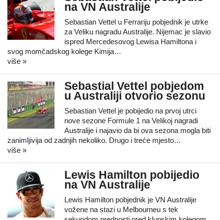
na VN Australije
Sebastian Vettel u Ferrariju pobjednik je utrke
za Veliku nagradu Australije. Nijemac je slavio
ispred Mercedesovog Lewisa Hamiltona i
svog momčadskog kolege Kimija…
više »
Sebastial Vettel pobjedom
u Australiji otvorio sezonu
Sebastian Vettel je pobijedio na prvoj utrci
nove sezone Formule 1 na Velikoj nagradi
Australije i najavio da bi ova sezona mogla biti
zanimljivija od zadnjih nekoliko. Drugo i treće mjesto…
više »
Lewis Hamilton pobijedio
na VN Australije
Lewis Hamilton pobjednik je VN Australije
vožene na stazi u Melbourneu s tek
sekundom prednosti pred klupskim kolegom