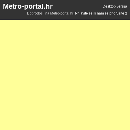
Metro-portal.hr
Desktop verzija
Dobrodošli na Metro-portal.hr!
Prijavite se
ili
nam se pridružite :)