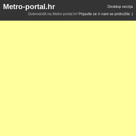
Metro-portal.hr
Desktop verzija
Dobrodošli na Metro-portal.hr!
Prijavite se
ili
nam se pridružite :)