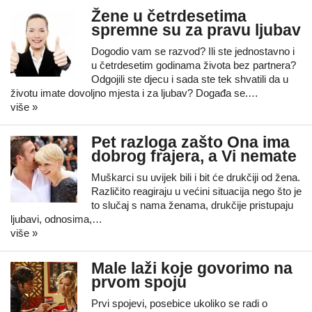
Žene u četrdesetima
spremne su za pravu ljubav
Dogodio vam se razvod? Ili ste jednostavno i
u četrdesetim godinama života bez partnera?
Odgojili ste djecu i sada ste tek shvatili da u
životu imate dovoljno mjesta i za ljubav? Događa se.…
više »
Pet razloga zašto Ona ima
dobrog frajera, a Vi nemate
Muškarci su uvijek bili i bit će drukčiji od žena.
Različito reagiraju u većini situacija nego što je
to slučaj s nama ženama, drukčije pristupaju
ljubavi, odnosima,…
više »
Male laži koje govorimo na
prvom spoju
Prvi spojevi, posebice ukoliko se radi o