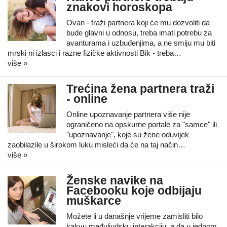
znakovi horoskopa
Ovan - traži partnera koji će mu dozvoliti da
bude glavni u odnosu, treba imati potrebu za
avanturama i uzbuđenjima, a ne smiju mu biti
mrski ni izlasci i razne fizičke aktivnosti Bik - treba…
više »
Trećina žena partnera traži
- online
Online upoznavanje partnera više nije
ograničeno na opskurne portale za "samce" ili
"upoznavanje", koje su žene oduvijek
zaobilazile u širokom luku misleći da će na taj način…
više »
Ženske navike na
Facebooku koje odbijaju
muškarce
Možete li u današnje vrijeme zamisliti bilo
kakvu međuljudsku interakciju, a da u jednom