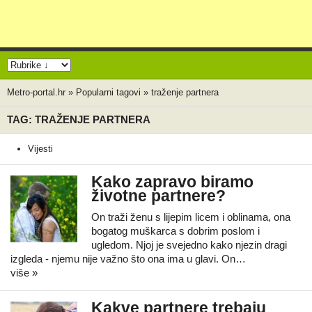
Metro-portal.hr
»
Popularni tagovi
»
traženje partnera
TAG: TRAŽENJE PARTNERA
Vijesti
Kako zapravo biramo
životne partnere?
On traži ženu s lijepim licem i oblinama, ona
bogatog muškarca s dobrim poslom i
ugledom. Njoj je svejedno kako njezin dragi
izgleda - njemu nije važno što ona ima u glavi. On…
više »
Kakve partnere trebaju