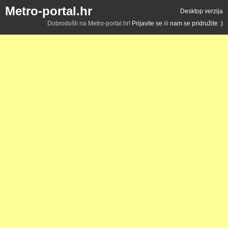
Metro-portal.hr
Desktop verzija
Dobrodošli na Metro-portal.hr!
Prijavite se
ili
nam se pridružite :)