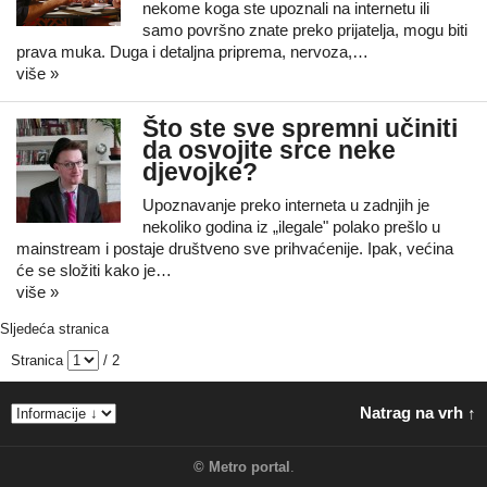
nekome koga ste upoznali na internetu ili
samo površno znate preko prijatelja, mogu biti
prava muka. Duga i detaljna priprema, nervoza,…
više »
Što ste sve spremni učiniti
da osvojite srce neke
djevojke?
Upoznavanje preko interneta u zadnjih je
nekoliko godina iz „ilegale" polako prešlo u
mainstream i postaje društveno sve prihvaćenije. Ipak, većina
će se složiti kako je…
više »
Sljedeća stranica
Stranica
/ 2
Natrag na vrh ↑
©
Metro portal
.