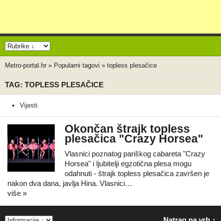
Metro-portal.hr
»
Popularni tagovi
»
topless plesačice
TAG: TOPLESS PLESAČICE
Vijesti
Okončan štrajk topless
plesačica "Crazy Horsea"
Vlasnici poznatog pariškog cabareta "Crazy
Horsea" i ljubitelji egzotična plesa mogu
odahnuti - štrajk topless plesačica završen je
nakon dva dana, javlja Hina. Vlasnici…
više »
Natrag na vrh ↑