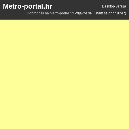
Metro-portal.hr
Desktop verzija
Dobrodošli na Metro-portal.hr!
Prijavite se
ili
nam se pridružite :)