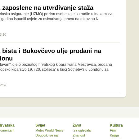
zaposlene na utvrđivanje staža
vinsko osiguranje (HZMO) poziva osobe koje su radile u inozemstvu
t godina ispuniti uvjete za ostvarivanje prava na mirovinu iz
13:10
 bista i Bukovčevo ulje prodani na
donu
lavan", djelo poznatog hrvatskog kipara Ivana Meštrovića, prodana
opsko kiparstvo 19. i 20. stoljeća" u kući Sotheby's u Londonu za
22:57
Hrvatska
Svijet
Život
Kultura
omentari
Metro World News
Iza ogledala
Film
Dogodilo se na
Znanost
Knjiga