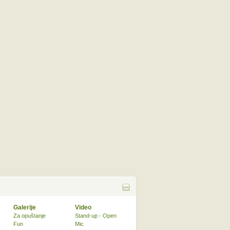
Galerije
Video
Za opuštanje
Stand-up - Open
Fun
Mic