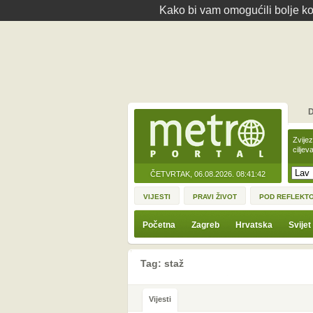
Kako bi vam omogućili bolje kor
D
Zvije
ciljev
ČETVRTAK, 06.08.2026.
08:41:42
VIJESTI
PRAVI ŽIVOT
POD REFLEKT
Početna
Zagreb
Hrvatska
Svijet
Tag: staž
Vijesti