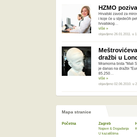
HZMO poziva 
Hrvatski zavod za miro
i koje će u sljedećih pe
hrvatskog…
više »
objavljeno 26.01.2011. u 
Meštrovićeva
dražbi u Lon
Mramorna bista "Mali S
je danas na dražbi "Eur
85.250…
više »
objavljeno 02.06.2010. u 
Mapa stranice
Početna
Zagreb
Najave & Događanja
K
U kazalištima