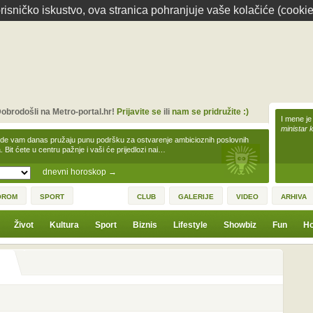
isničko iskustvo, ova stranica pohranjuje vaše kolačiće (cookie
obrodošli na Metro-portal.hr!
Prijavite se
ili
nam se pridružite :)
I mene je
ministar 
zde vam danas pružaju punu podršku za ostvarenje ambicioznih poslovnih
a. Bit ćete u centru pažnje i vaši će prijedlozi nai…
dnevni horoskop
→
OROM
SPORT
CLUB
GALERIJE
VIDEO
ARHIVA
Život
Kultura
Sport
Biznis
Lifestyle
Showbiz
Fun
Ho