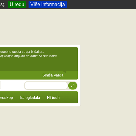
s).
U redu
Više informacija
 osobno stepla struja iz šaltera
koji rasipa milijune na sobe za sastanke
Siniša Varga
TRAŽI
roskop
Iza ogledala
Hi-tech