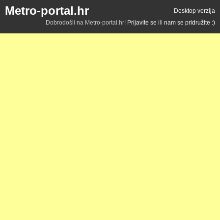
Metro-portal.hr
Desktop verzija
Dobrodošli na Metro-portal.hr!
Prijavite se
ili
nam se pridružite :)