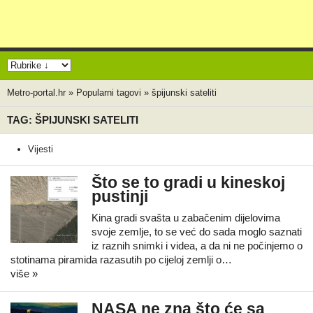
Metro-portal.hr
»
Popularni tagovi
»
špijunski sateliti
TAG: ŠPIJUNSKI SATELITI
Vijesti
Što se to gradi u kineskoj
pustinji
Kina gradi svašta u zabačenim dijelovima
svoje zemlje, to se već do sada moglo saznati
iz raznih snimki i videa, a da ni ne počinjemo o
stotinama piramida razasutih po cijeloj zemlji o…
više »
NASA ne zna što će sa