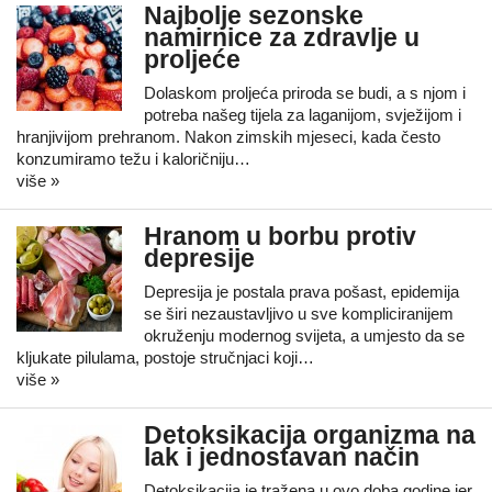
Najbolje sezonske
namirnice za zdravlje u
proljeće
Dolaskom proljeća priroda se budi, a s njom i
potreba našeg tijela za laganijom, svježijom i
hranjivijom prehranom. Nakon zimskih mjeseci, kada često
konzumiramo težu i kaloričniju…
više »
Hranom u borbu protiv
depresije
Depresija je postala prava pošast, epidemija
se širi nezaustavljivo u sve kompliciranijem
okruženju modernog svijeta, a umjesto da se
kljukate pilulama, postoje stručnjaci koji…
više »
Detoksikacija organizma na
lak i jednostavan način
Detoksikacija je tražena u ovo doba godine jer