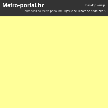
Metro-portal.hr
Desktop verzija
Dobrodošli na Metro-portal.hr!
Prijavite se
ili
nam se pridružite :)