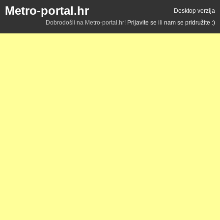
Metro-portal.hr
Desktop verzija
Dobrodošli na Metro-portal.hr!
Prijavite se
ili
nam se pridružite :)