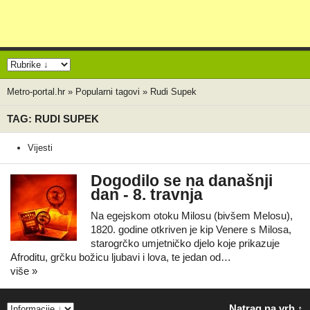
Metro-portal.hr
»
Popularni tagovi
»
Rudi Supek
TAG: RUDI SUPEK
Vijesti
Dogodilo se na današnji
dan - 8. travnja
Na egejskom otoku Milosu (bivšem Melosu),
1820. godine otkriven je kip Venere s Milosa,
starogrčko umjetničko djelo koje prikazuje
Afroditu, grčku božicu ljubavi i lova, te jedan od…
više »
Natrag na vrh ↑