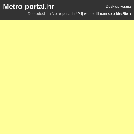
Metro-portal.hr
Desktop verzija
Dobrodošli na Metro-portal.hr!
Prijavite se
ili
nam se pridružite :)