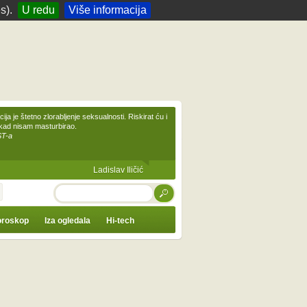
s).
U redu
Više informacija
ija je štetno zlorabljenje seksualnosti. Riskirat ću i
ikad nisam masturbirao.
ST-a
Ladislav Iličić
TRAŽI
roskop
Iza ogledala
Hi-tech