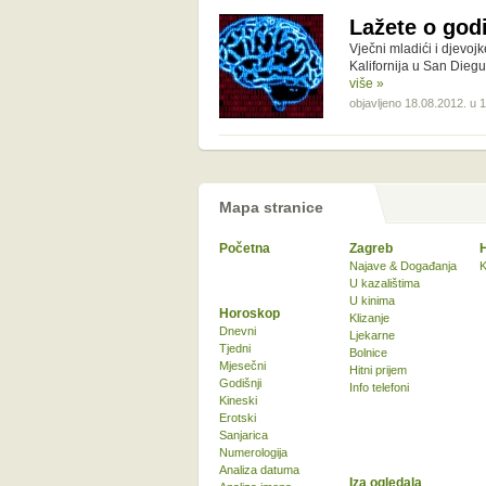
Lažete o god
Vječni mladići i djevojk
Kalifornija u San Dieg
više »
objavljeno 18.08.2012. u 
Mapa stranice
Početna
Zagreb
Najave & Događanja
K
U kazalištima
U kinima
Horoskop
Klizanje
Dnevni
Ljekarne
Tjedni
Bolnice
Mjesečni
Hitni prijem
Godišnji
Info telefoni
Kineski
Erotski
Sanjarica
Numerologija
Analiza datuma
Iza ogledala