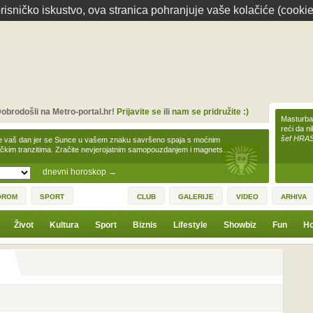
isničko iskustvo, ova stranica pohranjuje vaše kolačiće (cookie
obrodošli na Metro-portal.hr!
Prijavite se
ili
nam se pridružite :)
Masturbac
reći da n
šef HRA
e vaš dan jer se Sunce u vašem znaku savršeno spaja s moćnim
čkim tranzitima. Zračite nevjerojatnim samopouzdanjem i magnets…
dnevni horoskop
→
OROM
SPORT
CLUB
GALERIJE
VIDEO
ARHIVA
Život
Kultura
Sport
Biznis
Lifestyle
Showbiz
Fun
Ho