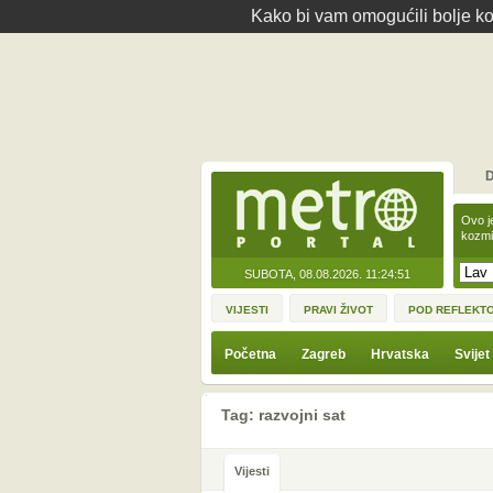
Kako bi vam omogućili bolje kor
D
Ovo j
kozmi
SUBOTA, 08.08.2026.
11:24:51
VIJESTI
PRAVI ŽIVOT
POD REFLEKT
Početna
Zagreb
Hrvatska
Svijet
Tag: razvojni sat
Vijesti