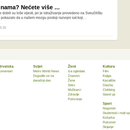
inama? Nećete više ...
e dobili su loše vijesti, jer je istraživanje provedeno na Sveučilištu
u pokazalo da u našem mozgu postoji razvojni sat koji…
15:35
Hrvatska
Svijet
Život
Kultura
omentari
Metro World News
Iza ogledala
Film
Dogodilo se na
Znanost
Knjiga
današnji dan
Žene
Kazalište
Seks
Glazba
Muškarci
Clubbing
Zdravlje
Stand up
Putovanja
Sport
Nogomet
Studentski i mali sp
Košarka
Rukomet
Skijanje