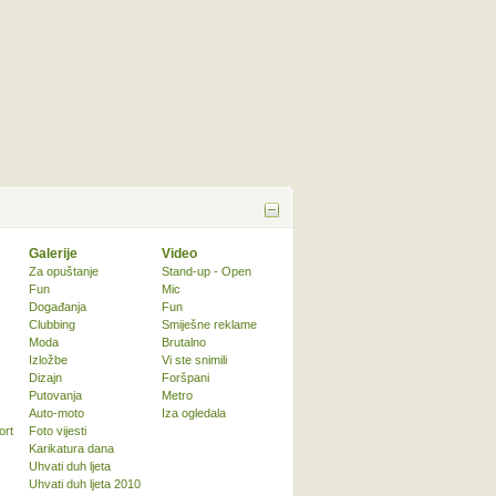
Galerije
Video
Za opuštanje
Stand-up - Open
Fun
Mic
Događanja
Fun
Clubbing
Smiješne reklame
Moda
Brutalno
Izložbe
Vi ste snimili
Dizajn
Foršpani
Putovanja
Metro
Auto-moto
Iza ogledala
ort
Foto vijesti
Karikatura dana
Uhvati duh ljeta
Uhvati duh ljeta 2010