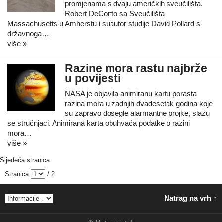
promjenama s dvaju američkih sveučilišta,
Robert DeConto sa Sveučilišta
Massachusetts u Amherstu i suautor studije David Pollard s
državnoga…
više »
Razine mora rastu najbrže
u povijesti
NASA je objavila animiranu kartu porasta
razina mora u zadnjih dvadesetak godina koje
su zapravo dosegle alarmantne brojke, slažu
se stručnjaci. Animirana karta obuhvaća podatke o razini
mora…
više »
Sljedeća stranica
Stranica
/ 2
Natrag na vrh ↑