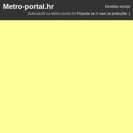
Metro-portal.hr
Desktop verzija
Dobrodošli na Metro-portal.hr!
Prijavite se
ili
nam se pridružite :)