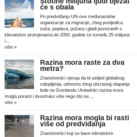
Stotine milijuna ljudi bježat
će s obala
Po predviđanju UN-ove međunarodne
organizacije za migracije, zbog posljedica
suša, poplava, požara i gladi povezanih s
klimatskim promjenama do 2050. godine će između 25 milijuna
i…
više »
Razina mora raste za dva
metra?
Znanstvenici vjeruju da bi uslijed globalnog
zatopljenja, odnosno zbog ubrzanog otapanja
leda na Grenlandu i Antarktici razina mora
mogla porasti i dvostruko više nego što se…
više »
Razina mora mogla bi rasti
više od predviđanja
Znanstvenici koji se bave klimatskim