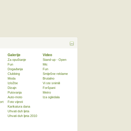
Galerije
Video
Za opuštanje
Stand-up - Open
Fun
Mic
Događanja
Fun
Clubbing
Smiješne reklame
Moda
Brutalno
Izložbe
Vi ste snimili
Dizajn
Foršpani
Putovanja
Metro
Auto-moto
Iza ogledala
ort
Foto vijesti
Karikatura dana
Uhvati duh ljeta
Uhvati duh ljeta 2010