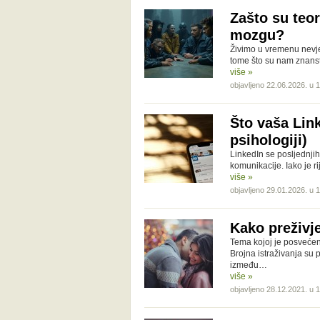
Zašto su teor
mozgu?
Živimo u vremenu nevje
tome što su nam znans
više »
objavljeno 22.06.2026. u 
Što vaša Lin
psihologiji)
LinkedIn se posljednjih
komunikacije. Iako je r
više »
objavljeno 29.01.2026. u 
Kako preživje
Tema kojoj je posvećen
Brojna istraživanja su
između…
više »
objavljeno 28.12.2021. u 