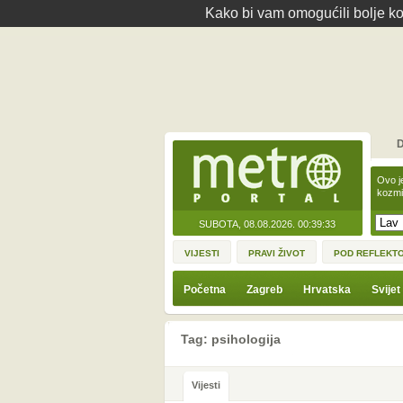
Kako bi vam omogućili bolje kor
D
Ovo j
kozmi
SUBOTA, 08.08.2026.
00:39:33
VIJESTI
PRAVI ŽIVOT
POD REFLEKT
Početna
Zagreb
Hrvatska
Svijet
Tag: psihologija
Vijesti