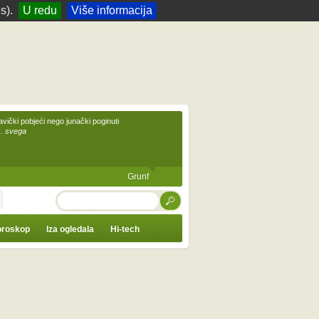
s).
U redu
Više informacija
avički pobjeći nego junački poginuti
... svega
Grunf
TRAŽI
roskop
Iza ogledala
Hi-tech