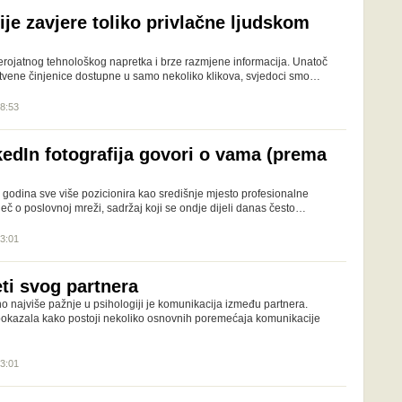
ije zavjere toliko privlačne ljudskom
rojatnog tehnološkog napretka i brze razmjene informacija. Unatoč
tvene činjenice dostupne u samo nekoliko klikova, svjedoci smo…
18:53
kedIn fotografija govori o vama (prema
 godina sve više pozicionira kao središnje mjesto profesionalne
iječ o poslovnoj mreži, sadržaj koji se ondje dijeli danas često…
13:01
ti svog partnera
o najviše pažnje u psihologiji je komunikacija između partnera.
 pokazala kako postoji nekoliko osnovnih poremećaja komunikacije
13:01