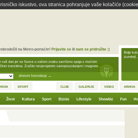
isničko iskustvo, ova stranica pohranjuje vaše kolačiće (cookie
obrodošli na Metro-portal.hr!
Prijavite se
ili
nam se pridružite :)
Bolje kuk
izumitelj 
e vaš dan jer se Sunce u vašem znaku savršeno spaja s moćnim
čkim tranzitima. Zračite nevjerojatnim samopouzdanjem i magnets…
dnevni horoskop
→
OROM
SPORT
CLUB
GALERIJE
VIDEO
ARHIVA
Život
Kultura
Sport
Biznis
Lifestyle
Showbiz
Fun
Ho