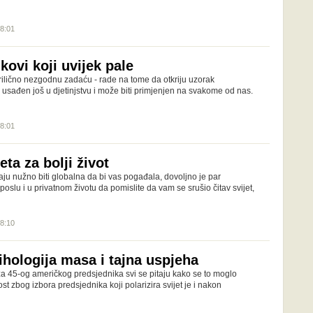
18:01
ikovi koji uvijek pale
prilično nezgodnu zadaću - rade na tome da otkriju uzorak
 usađen još u djetinjstvu i može biti primjenjen na svakome od nas.
18:01
eta za bolji život
u nužno biti globalna da bi vas pogađala, dovoljno je par
oslu i u privatnom životu da pomislite da vam se srušio čitav svijet,
18:10
hologija masa i tajna uspjeha
 45-og američkog predsjednika svi se pitaju kako se to moglo
t zbog izbora predsjednika koji polarizira svijet je i nakon