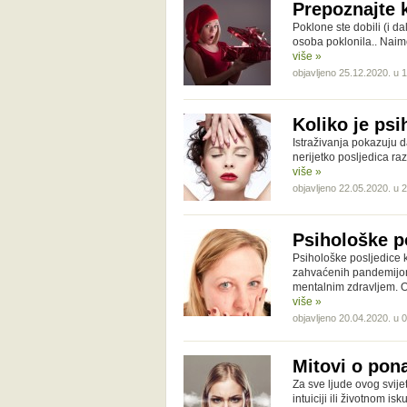
Prepoznajte 
Poklone ste dobili (i da
osoba poklonila.. Naim
više »
objavljeno 25.12.2020. u 
Koliko je ps
Istraživanja pokazuju 
nerijetko posljedica ra
više »
objavljeno 22.05.2020. u 
Psihološke p
Psihološke posljedice k
zahvaćenih pandemijom 
mentalnim zdravljem. 
više »
objavljeno 20.04.2020. u 
Mitovi o pon
Za sve ljude ovog svijet
intuiciji ili životnom 