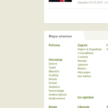
objavljeno 31.01.2017. u 
Mapa stranice
Početna
Zagreb
Najave & Događanja
K
U kazalištima
U kinima
Horoskop
Klizanje
Dnevni
Ljekarne
Tjedni
Bolnice
Mjesečni
Hitni prijem
Godišnji
Info telefoni
Kineski
Erotski
Sanjarica
Numerologija
Analiza datuma
Iza ogledala
Analiza imena
Biznis
Lifestyle