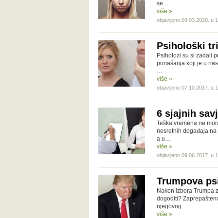
se…
više »
objavljeno 09.03.2020. u 
Psihološki tr
Psiholozi su si zadali 
ponašanja koji je u nas
…
više »
objavljeno 07.10.2017. u 
6 sjajnih savj
Teška vremena ne moraj
nesretnih događaja na p
a u…
više »
objavljeno 09.06.2017. u 
Trumpova psi
Nakon izbora Trumpa za
dogoditi? Zaprepaštenos
njegovog…
više »