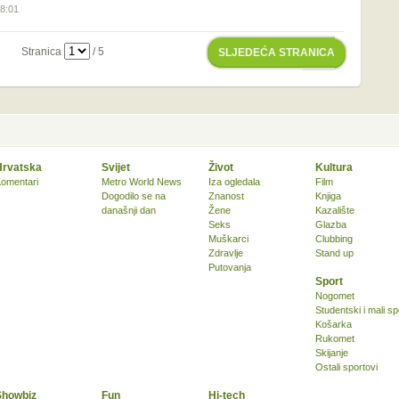
08:01
Stranica
/ 5
SLJEDEĆA STRANICA
Hrvatska
Svijet
Život
Kultura
omentari
Metro World News
Iza ogledala
Film
Dogodilo se na
Znanost
Knjiga
današnji dan
Žene
Kazalište
Seks
Glazba
Muškarci
Clubbing
Zdravlje
Stand up
Putovanja
Sport
Nogomet
Studentski i mali sp
Košarka
Rukomet
Skijanje
Ostali sportovi
Showbiz
Fun
Hi-tech