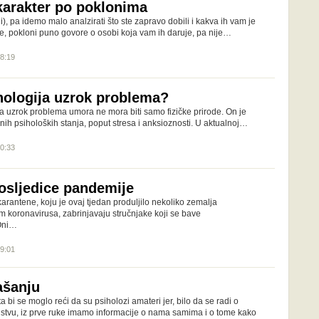
karakter po poklonima
li), pa idemo malo analzirati što ste zapravo dobili i kakva ih vam je
e, pokloni puno govore o osobi koja vam ih daruje, pa nije…
18:19
ihologija uzrok problema?
da uzrok problema umora ne mora biti samo fizičke prirode. On je
znih psiholoških stanja, poput stresa i anksioznosti. U aktualnoj…
20:33
osljedice pandemije
arantene, koju je ovaj tjedan produljilo nekoliko zemalja
koronavirusa, zabrinjavaju stručnjake koji se bave
Oni…
09:01
ašanju
a bi se moglo reći da su psiholozi amateri jer, bilo da se radi o
iskustvu, iz prve ruke imamo informacije o nama samima i o tome kako