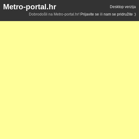
Metro-portal.hr
Desktop verzija
Dobrodošli na Metro-portal.hr!
Prijavite se
ili
nam se pridružite :)