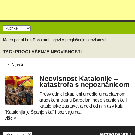
Metro-portal.hr
»
Popularni tagovi
»
proglašenje neovisnosti
TAG: PROGLAŠENJE NEOVISNOSTI
Vijesti
Neovisnost Katalonije –
katastrofa s nepoznanicom
Prosvjednici okupljeni u nedjelju na glavnom
gradskom trgu u Barceloni nose španjolske i
katalonske zastave, a neki od njih uzvikuju
"Katalonija je Španjolska" i pozivaju na…
više »
Natrag na vrh ↑