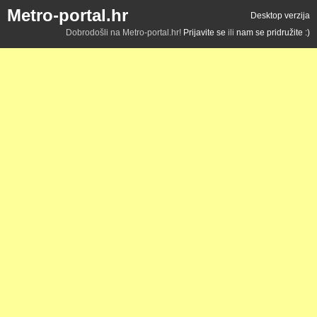
Metro-portal.hr
Desktop verzija
Dobrodošli na Metro-portal.hr!
Prijavite se
ili
nam se pridružite :)