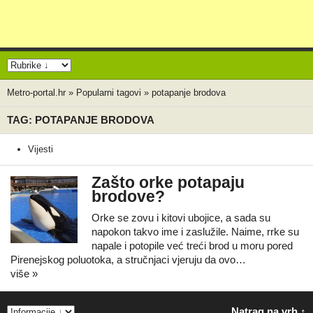
Metro-portal.hr
»
Popularni tagovi
»
potapanje brodova
TAG: POTAPANJE BRODOVA
Vijesti
Zašto orke potapaju
brodove?
Orke se zovu i kitovi ubojice, a sada su
napokon takvo ime i zaslužile. Naime, rrke su
napale i potopile već treći brod u moru pored
Pirenejskog poluotoka, a stručnjaci vjeruju da ovo…
više »
Natrag na vrh ↑