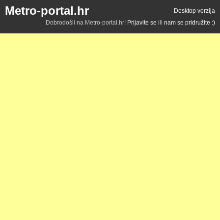
Metro-portal.hr
Desktop verzija
Dobrodošli na Metro-portal.hr!
Prijavite se
ili
nam se pridružite :)