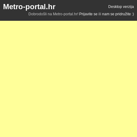
Metro-portal.hr
Desktop verzija
Dobrodošli na Metro-portal.hr!
Prijavite se
ili
nam se pridružite :)