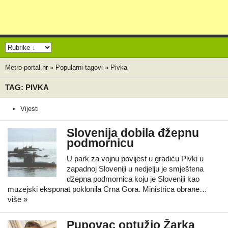
Metro-portal.hr
»
Popularni tagovi
»
Pivka
TAG: PIVKA
Vijesti
Slovenija dobila đžepnu
podmornicu
U park za vojnu povijest u gradiću Pivki u
zapadnoj Sloveniji u nedjelju je smještena
džepna podmornica koju je Sloveniji kao
muzejski eksponat poklonila Crna Gora. Ministrica obrane…
više »
Pupovac optužio Žarka