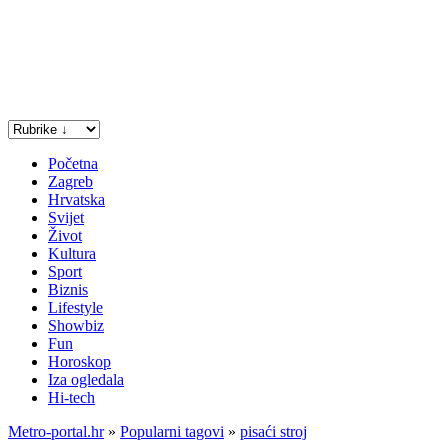
Početna
Zagreb
Hrvatska
Svijet
Život
Kultura
Sport
Biznis
Lifestyle
Showbiz
Fun
Horoskop
Iza ogledala
Hi-tech
Metro-portal.hr
»
Popularni tagovi
»
pisaći stroj