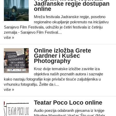
Jadranske regije dostupan
online
Mreža festivala Jadranske regije, posebno
regionalno okupljanje pokrenuto na inicijativu
Sarajevo Film Festivala, udružilo je četiri festivala iz četiriju
zemalja - Sarajevo Film Festival…
više »
Online izložba Grete
Gardner i Kušec
Photography
Kroz dvije tematske izložbe zavirite iza
objektiva naših poznatih autora i saznajte
kako nastaju fotografije koje privlače tisuće zaljubljenika u
vrhunsku fotografiju. Želite da i…
više »
Teatar Poco Loco online
Audio poezija odabranih pjesama iz knjige
Nikoline Manojlović Vračar 'Što sve' (Mala