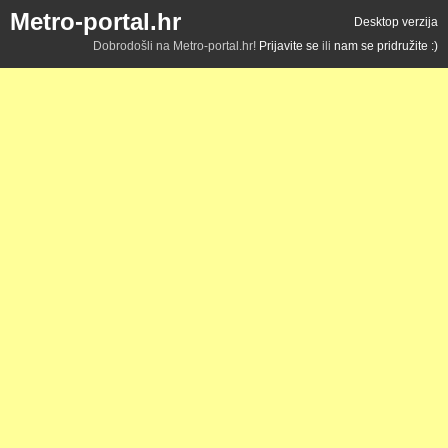
Metro-portal.hr
Desktop verzija
Dobrodošli na Metro-portal.hr!
Prijavite se
ili
nam se pridružite :)