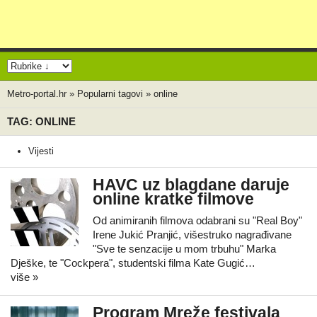
Metro-portal.hr
»
Popularni tagovi
»
online
TAG: ONLINE
Vijesti
HAVC uz blagdane daruje
online kratke filmove
Od animiranih filmova odabrani su "Real Boy"
Irene Jukić Pranjić, višestruko nagrađivane
"Sve te senzacije u mom trbuhu" Marka
Dješke, te "Cockpera", studentski filma Kate Gugić…
više »
Program Mreže festivala