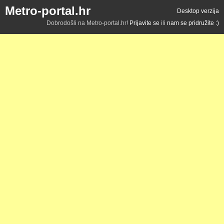
Metro-portal.hr
Desktop verzija
Dobrodošli na Metro-portal.hr!
Prijavite se
ili
nam se pridružite :)