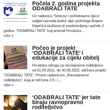
Počela 2. godina projekta
ODABRALI TATE
Uz radionicu 'Stresovi i psihotraume djece
uslijed razvoda braka' dipl. psihologa Bojana
Klapčića službeno je predstavljana i počela 2.
godina 'ODABRALI TATE' koji provodi Hrvatska…
više »
Počeo je projekt
‘ODABRALI TATE’ i
edukacije za cijelu obitelj
Hrvatska udruga za ravnopravno roditeljstvo
od 01.09.2021. do 30.06.2022. održava projekt
'ODABRALI TATE'. Prvom radionicom „Ravnopravno
roditeljstvo", koja je održana 3.9., i…
više »
‘ODABRALI TATE’ jer tate
biraju ravnopravno
roditeljstvo