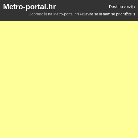
Metro-portal.hr
Desktop verzija
Dobrodošli na Metro-portal.hr!
Prijavite se
ili
nam se pridružite :)