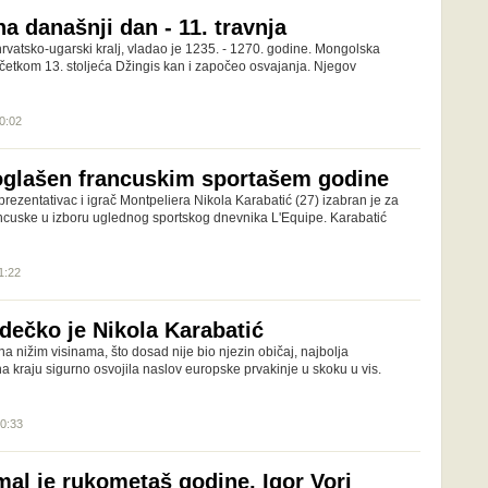
a današnji dan - 11. travnja
hrvatsko-ugarski kralj, vladao je 1235. - 1270. godine. Mongolska
četkom 13. stoljeća Džingis kan i započeo osvajanja. Njegov
00:02
oglašen francuskim sportašem godine
rezentativac i igrač Montpeliera Nikola Karabatić (27) izabran je za
ncuske u izboru uglednog sportskog dnevnika L'Equipe. Karabatić
1:22
dečko je Nikola Karabatić
na nižim visinama, što dosad nije bio njezin običaj, najbolja
 na kraju sigurno osvojila naslov europske prvakinje u skoku u vis.
00:33
al je rukometaš godine, Igor Vori