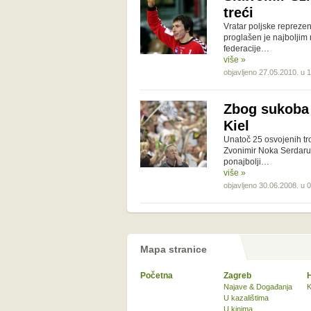
treći
Vratar poljske reprez
proglašen je najbolji
federacije…
više »
objavljeno 27.05.2010. u 
Zbog sukoba 
Kiel
Unatoč 25 osvojenih tro
Zvonimir Noka Serdaruš
ponajbolji…
više »
objavljeno 30.06.2008. u 
Mapa stranice
Početna
Zagreb
Najave & Događanja
K
U kazalištima
U kinima