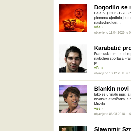
Dogodilo se n
Bela IV. (1206.-1270.) 
plemena ujedinio je po
nasljednik kan…
više »
objavljeno 11.04.2026. u 
Karabatić pr
Francuski rukometni rep
najboljeg sportaša Fra
je…
više »
objavljeno 13.12.2011. u 1
Blankin novi 
Iako se u finalu mučila 
hrvatska atletičarka je
Možda…
više »
objavljeno 03.08.2010. u 
Slawomir Szm