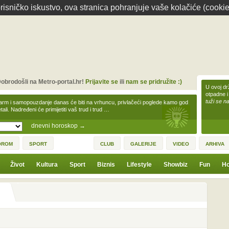
isničko iskustvo, ova stranica pohranjuje vaše kolačiće (cookie
obrodošli na Metro-portal.hr!
Prijavite se
ili
nam se pridružite :)
U ovoj dr
otpadne i
tuži se na
arm i samopouzdanje danas će biti na vrhuncu, privlačeći poglede kamo god
tali. Nadređeni će primijetiti vaš trud i trud …
dnevni horoskop
→
OROM
SPORT
CLUB
GALERIJE
VIDEO
ARHIVA
Život
Kultura
Sport
Biznis
Lifestyle
Showbiz
Fun
Ho