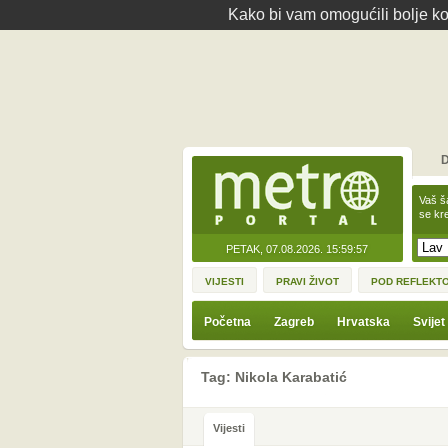
Kako bi vam omogućili bolje kor
D
Vaš š
se kre
PETAK, 07.08.2026.
15:59:57
VIJESTI
PRAVI ŽIVOT
POD REFLEKT
Početna
Zagreb
Hrvatska
Svijet
Tag: Nikola Karabatić
Vijesti