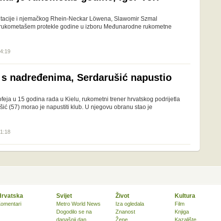
entacije i njemačkog Rhein-Neckar Löwena, Slawomir Szmal
m rukometašem protekle godine u izboru Međunarodne rukometne
14:19
s nadređenima, Serdarušić napustio
feja u 15 godina rada u Kielu, rukometni trener hrvatskog podrijetla
ić (57) morao je napustiti klub. U njegovu obranu stao je
01:18
Hrvatska
Svijet
Život
Kultura
omentari
Metro World News
Iza ogledala
Film
Dogodilo se na
Znanost
Knjiga
današnji dan
Žene
Kazalište