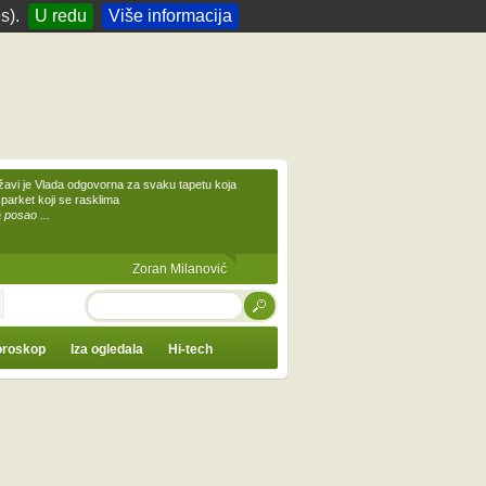
s).
U redu
Više informacija
žavi je Vlada odgovorna za svaku tapetu koja
 parket koji se rasklima
 posao ...
Zoran Milanović
TRAŽI
roskop
Iza ogledala
Hi-tech