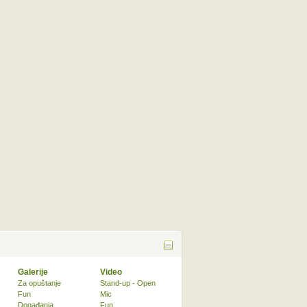
Galerije
Video
Za opuštanje
Stand-up - Open
Fun
Mic
Događanja
Fun