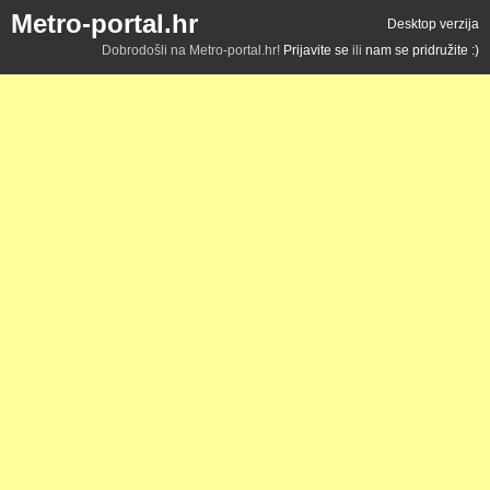
Metro-portal.hr
Desktop verzija
Dobrodošli na Metro-portal.hr!
Prijavite se
ili
nam se pridružite :)