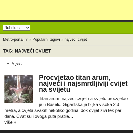
Metro-portal.hr
»
Popularni tagovi
»
najveći cvijet
TAG: NAJVEĆI CVIJET
Vijesti
Procvjetao titan arum,
najveći i najsmrdljiviji cvijet
na svijetu
Titan arum, najveći cvijet na svijetu procvjetao
je u Baselu. Gigantska je biljka visoka 2.3
metra, a cvjeta svakih nekoliko godina, dok cvijet živi tek par
dana. Cvat su i ovoga puta pratile…
više »