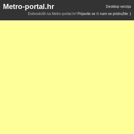
Metro-portal.hr
Desktop verzija
Dobrodošli na Metro-portal.hr!
Prijavite se
ili
nam se pridružite :)