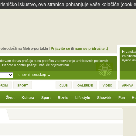
isničko iskustvo, ova stranica pohranjuje vaše kolačiće (cookie
obrodošli na Metro-portal.hr!
Prijavite se
ili
nam se pridružite :)
Hrvatska 
za biflan
izjavio da
zde vam danas pružaju punu podršku za ostvarenje ambicioznih poslovnih
a. Bit ćete u centru pažnje i vaši će prijedlozi nai…
dnevni horoskop
→
OROM
SPORT
CLUB
GALERIJE
VIDEO
ARHIVA
Život
Kultura
Sport
Biznis
Lifestyle
Showbiz
Fun
Ho