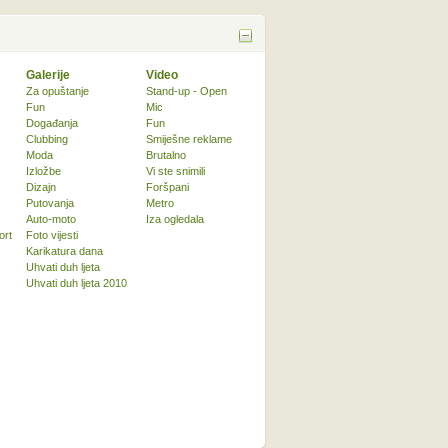
Galerije
Video
Za opuštanje
Stand-up - Open
Fun
Mic
Događanja
Fun
Clubbing
Smiješne reklame
Moda
Brutalno
Izložbe
Vi ste snimili
Dizajn
Foršpani
Putovanja
Metro
Auto-moto
Iza ogledala
ort
Foto vijesti
Karikatura dana
Uhvati duh ljeta
Uhvati duh ljeta 2010