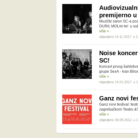
Audiovizualn
premijerno u
Muzički salon SC-a poz
DURit, MOLim te! u sub
više »
objavljeno 14.11.2017. u 1
Noise koncer
SC!
Koncert prvog šahtofon
grupe SexA - Ivan Bilo
više »
objavljeno 14.01.2017. u 
Ganz novi fe
Ganz novi festival: fest
zagrebačkom Teatru &TD
više »
objavljeno 30.08.2012. u 