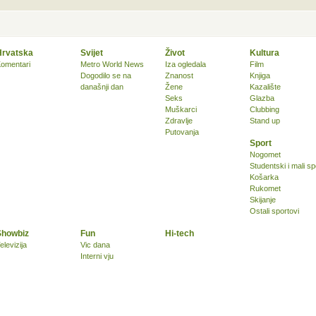
Hrvatska
Svijet
Život
Kultura
omentari
Metro World News
Iza ogledala
Film
Dogodilo se na
Znanost
Knjiga
današnji dan
Žene
Kazalište
Seks
Glazba
Muškarci
Clubbing
Zdravlje
Stand up
Putovanja
Sport
Nogomet
Studentski i mali sp
Košarka
Rukomet
Skijanje
Ostali sportovi
Showbiz
Fun
Hi-tech
elevizija
Vic dana
Interni vju