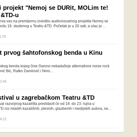
i projekt "Nemoj se DURit, MOLim te!
 &TD-u
iva vas na premijernu izvedbu audiovizualnog projekta Nemoj se
otu 18. studenog u Teatru &TD. Početak je u 20 sati, a ulaz je…
1:29
t prvog šahtofonskog benda u Kinu
skog benda kojeg čine članovi nekadašnje alternativne noise rock
snić Bic, Ratko Danilović i Nino…
12:46
stival u zagrebačkom Teatru &TD
ival razvojnog kazališta predstavit će od 18. do 23. rujna u
 niz mladih kazališnih, plesnih, glazbenih i medijskih autora, ne…
18:12