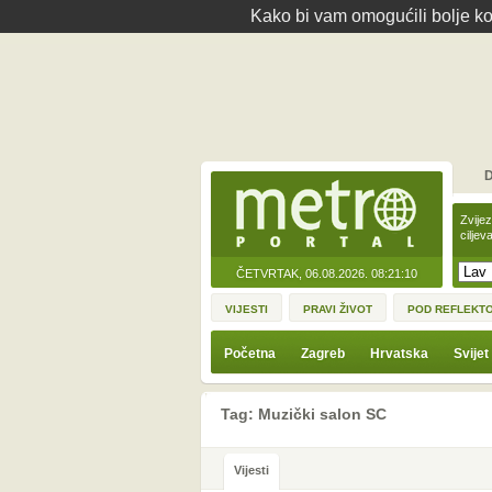
Kako bi vam omogućili bolje kor
D
Zvije
ciljev
ČETVRTAK, 06.08.2026.
08:21:10
VIJESTI
PRAVI ŽIVOT
POD REFLEKT
Početna
Zagreb
Hrvatska
Svijet
Tag: Muzički salon SC
Vijesti