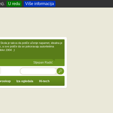
s).
U redu
Više informacija
škola je takva da potiče učenje napamet, idealna je
te, a sve potiče da se pokoravaju autoritetima
leke 1904. :)
Stjepan Radić
TRAŽI
roskop
Iza ogledala
Hi-tech