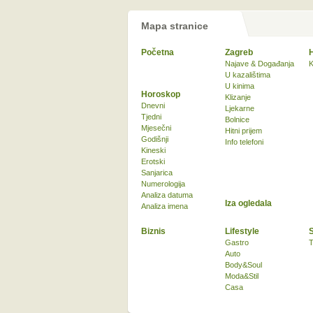
Mapa stranice
Početna
Zagreb
Najave & Događanja
K
U kazalištima
U kinima
Horoskop
Klizanje
Dnevni
Ljekarne
Tjedni
Bolnice
Mjesečni
Hitni prijem
Godišnji
Info telefoni
Kineski
Erotski
Sanjarica
Numerologija
Analiza datuma
Iza ogledala
Analiza imena
Biznis
Lifestyle
Gastro
T
Auto
Body&Soul
Moda&Stil
Casa