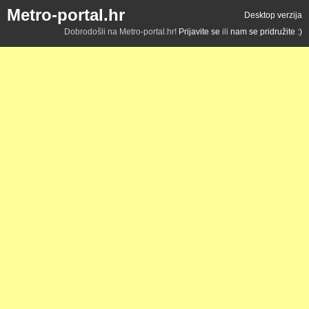
Metro-portal.hr
Desktop verzija
Dobrodošli na Metro-portal.hr!
Prijavite se
ili
nam se pridružite :)