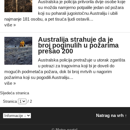
Australska je policija pritvorila dvije osobe koje
su možda namjerno potpalile jedan od požara
koji su poharali jugoistočnu Australiju i ubili
najmanje 181 osobu, a pet tisuća ljudi ostavili…
više »
Australija strahuje da je
broj poginulih u požarima
prešao 200
Australska policija pretražuje u utorak zgarišta
u potrazi za tragovima koji bi je doveli do
mogućih podmetača požara, dok bi broj mrtvih u nagorim
požarima koji su pogodili Australiju…
više »
Sljedeća stranica
Stranica
/ 2
Natrag na vrh ↑
©
Metro portal
.