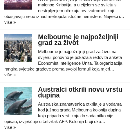
malenog Kiribatija, a u cijelom se svijetu s
nestrpljenjem očekuju prvi vatrometi koji
obasjavaju nebo iznad metropola istočne hemisfere. Najveći i…
više »
Melbourne je najpoželjniji
grad za život
Melbourne je najpoželjniji grad za život na
svijeru, ponovno je pokazala redovita anketa
Economist Intelligence Unita. Ta organizacija
rangira svjetske gradove prema svojoj formuli koja mjeri…
više »
Australci otkrili novu vrstu
dupina
Australska znanstvenica otkrila je u vodama
kod južnog grada Melbourna koloniju dupina
koja pripada vrsti koju do sada nitko nije
opisao, izvješćuje u četvrtak AFP. Kolonija broji oko…
više »