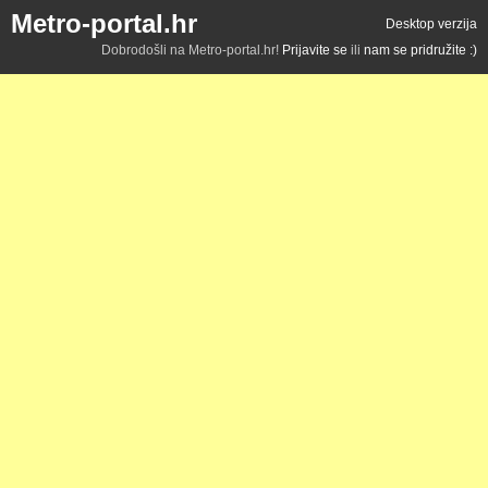
Metro-portal.hr
Desktop verzija
Dobrodošli na Metro-portal.hr!
Prijavite se
ili
nam se pridružite :)