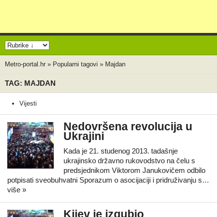
Metro-portal.hr
»
Popularni tagovi
»
Majdan
TAG: MAJDAN
Vijesti
Nedovršena revolucija u
Ukrajini
Kada je 21. studenog 2013. tadašnje
ukrajinsko državno rukovodstvo na čelu s
predsjednikom Viktorom Janukovičem odbilo
potpisati sveobuhvatni Sporazum o asocijaciji i pridruživanju s…
više »
Kijev je izgubio