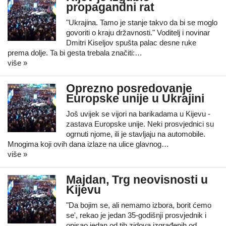
propagandni rat
"Ukrajina. Tamo je stanje takvo da bi se moglo
govoriti o kraju državnosti." Voditelj i novinar
Dmitri Kiseljov spušta palac desne ruke
prema dolje. Ta bi gesta trebala značiti:…
više »
Oprezno posredovanje
Europske unije u Ukrajini
Još uvijek se vijori na barikadama u Kijevu -
zastava Europske unije. Neki prosvjednici su
ogrnuti njome, ili je stavljaju na automobile.
Mnogima koji ovih dana izlaze na ulice glavnog…
više »
Majdan, Trg neovisnosti u
Kijevu
"Da bojim se, ali nemamo izbora, borit ćemo
se', rekao je jedan 35-godišnji prosvjednik i
opisao jedan od tih zidova izgrađenih od