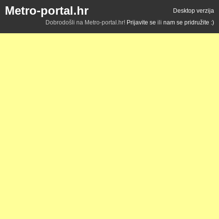
Metro-portal.hr
Desktop verzija
Dobrodošli na Metro-portal.hr!
Prijavite se
ili
nam se pridružite :)