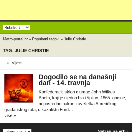
Metro-portal.hr
»
Popularni tagovi
»
Julie Christie
TAG: JULIE CHRISTIE
Vijesti
Dogodilo se na današnji
dan - 14. travnja
Konfederaciji sklon glumac John Wilkes
Booth, koji je ujedno bio i špijun, 1865. godine,
neposredno nakon završetka Američkog
građanskog rata, u kazalištu Ford…
više »
Natrag na vrh ↑