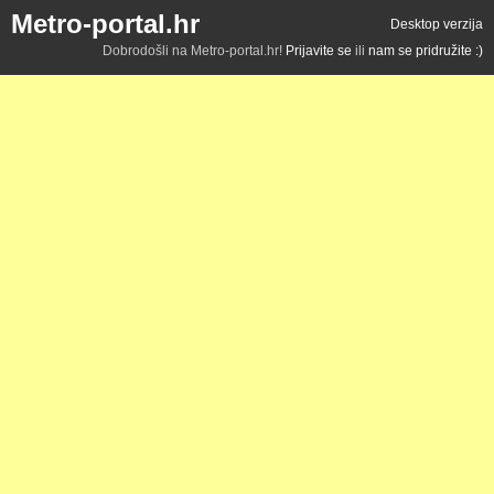
Metro-portal.hr
Desktop verzija
Dobrodošli na Metro-portal.hr!
Prijavite se
ili
nam se pridružite :)