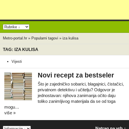
Metro-portal.hr
»
Popularni tagovi
»
iza kulisa
TAG: IZA KULISA
Vijesti
Novi recept za bestseler
Što je zajedničko sobarici, blagajnici, čistačici,
privatnom detektivu i učitelju? Odgovor je
jednostavan: njihova zanimanja očito daju
toliko zanimljivog materijala da se od toga
mogu…
više »
Natrag na vrh ↑