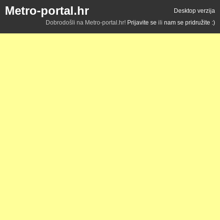
Metro-portal.hr
Desktop verzija
Dobrodošli na Metro-portal.hr!
Prijavite se
ili
nam se pridružite :)