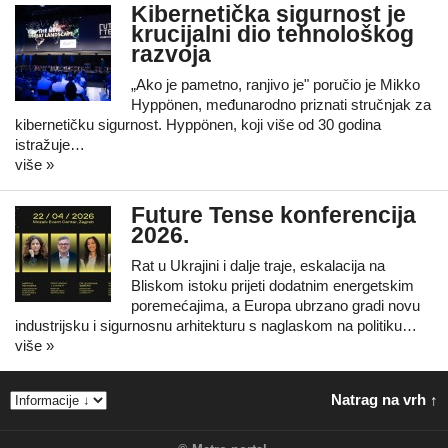
Kibernetička sigurnost je
krucijalni dio tehnološkog
razvoja
„Ako je pametno, ranjivo je" poručio je Mikko
Hyppönen, međunarodno priznati stručnjak za
kibernetičku sigurnost. Hyppönen, koji više od 30 godina
istražuje…
više »
Future Tense konferencija
2026.
Rat u Ukrajini i dalje traje, eskalacija na
Bliskom istoku prijeti dodatnim energetskim
poremećajima, a Europa ubrzano gradi novu
industrijsku i sigurnosnu arhitekturu s naglaskom na politiku…
više »
Natrag na vrh ↑