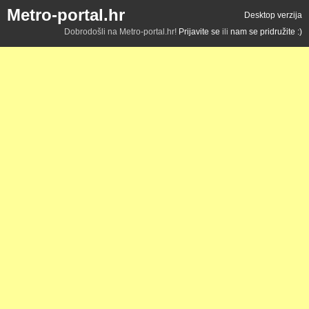
Metro-portal.hr
Desktop verzija
Dobrodošli na Metro-portal.hr!
Prijavite se
ili
nam se pridružite :)