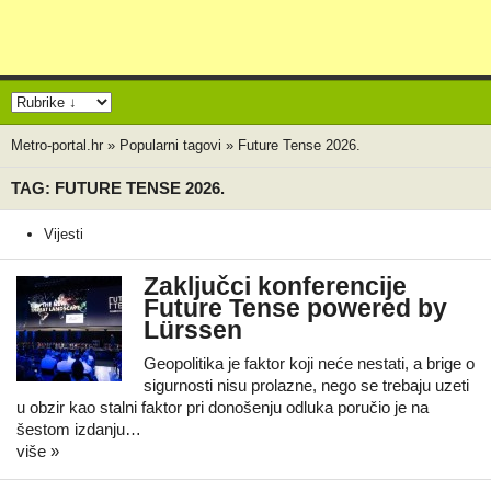
Metro-portal.hr
»
Popularni tagovi
»
Future Tense 2026.
TAG: FUTURE TENSE 2026.
Vijesti
Zaključci konferencije
Future Tense powered by
Lürssen
Geopolitika je faktor koji neće nestati, a brige o
sigurnosti nisu prolazne, nego se trebaju uzeti
u obzir kao stalni faktor pri donošenju odluka poručio je na
šestom izdanju…
više »