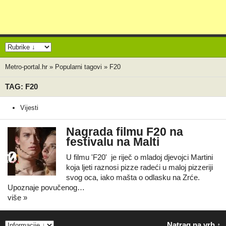
Metro-portal.hr
»
Popularni tagovi
»
F20
TAG: F20
Vijesti
Nagrada filmu F20 na
festivalu na Malti
U filmu 'F20' je riječ o mladoj djevojci Martini
koja ljeti raznosi pizze radeći u maloj pizzeriji
svog oca, iako mašta o odlasku na Zrće.
Upoznaje povučenog…
više »
Natrag na vrh ↑