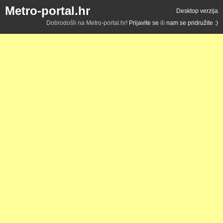
Metro-portal.hr
Desktop verzija
Dobrodošli na Metro-portal.hr!
Prijavite se
ili
nam se pridružite :)