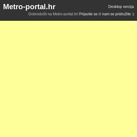
Metro-portal.hr
Desktop verzija
Dobrodošli na Metro-portal.hr!
Prijavite se
ili
nam se pridružite :)