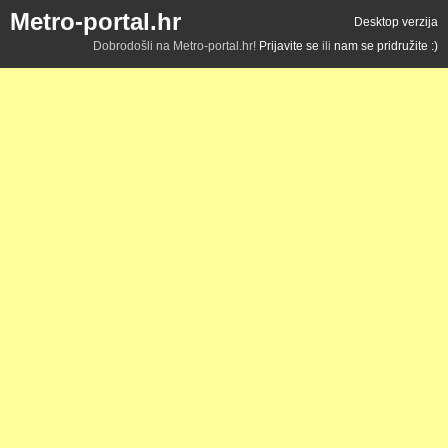
Metro-portal.hr
Desktop verzija
Dobrodošli na Metro-portal.hr!
Prijavite se
ili
nam se pridružite :)