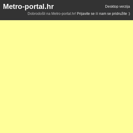
Metro-portal.hr
Desktop verzija
Dobrodošli na Metro-portal.hr!
Prijavite se
ili
nam se pridružite :)