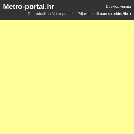
Metro-portal.hr
Desktop verzija
Dobrodošli na Metro-portal.hr!
Prijavite se
ili
nam se pridružite :)