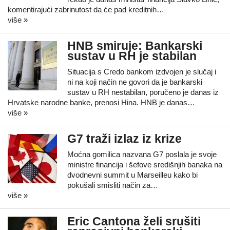
komentirajući zabrinutost da će pad kreditnih…
više »
HNB smiruje: Bankarski
sustav u RH je stabilan
Situacija s Credo bankom izdvojen je slučaj i
ni na koji način ne govori da je bankarski
sustav u RH nestabilan, poručeno je danas iz
Hrvatske narodne banke, prenosi Hina. HNB je danas…
više »
G7 traži izlaz iz krize
Moćna gomilica nazvana G7 poslala je svoje
ministre financija i šefove središnjih banaka na
dvodnevni summit u Marseilleu kako bi
pokušali smisliti način za…
više »
Eric Cantona želi srušiti