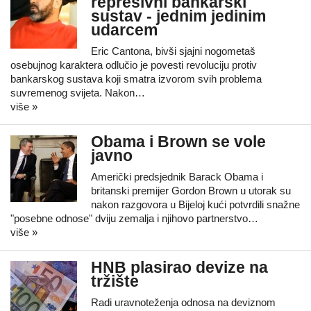
represivni bankarski
sustav - jednim jedinim
udarcem
Eric Cantona, bivši sjajni nogometaš
osebujnog karaktera odlučio je povesti revoluciju protiv
bankarskog sustava koji smatra izvorom svih problema
suvremenog svijeta. Nakon…
više »
Obama i Brown se vole
javno
Američki predsjednik Barack Obama i
britanski premijer Gordon Brown u utorak su
nakon razgovora u Bijeloj kući potvrdili snažne
"posebne odnose" dviju zemalja i njihovo partnerstvo…
više »
HNB plasirao devize na
tržište
Radi uravnoteženja odnosa na deviznom