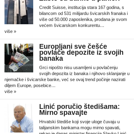
Credit Suisse, institucija stara 167 godina, s
bilancom od 531 milijardu švicarskih franaka i
više od 50.000 zaposlenika, prodana je svom
većem švicarskom konkurentu…
više »
Europljani sve češće
povlače depozite iz svojih
banaka
Grci nipošto nisu usamljeni u povlačenju
svojih depozita iz banaka i njihovo sklanjanje u
njemačke i švicarske banke, već se ovaj trend počinje nazirati
diljem Europe, posebice…
više »
Linić poručio štedišama:
Mirno spavajte
Hrvatski štediše koji svoje uloge čuvaju u
talijanskim bankama mogu mirno spavati,
rekao je danas ministar financija Slavko Linić,