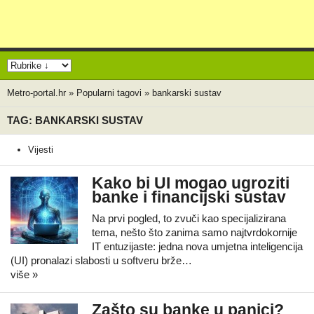
Metro-portal.hr
»
Popularni tagovi
»
bankarski sustav
TAG: BANKARSKI SUSTAV
Vijesti
Kako bi UI mogao ugroziti
banke i financijski sustav
Na prvi pogled, to zvuči kao specijalizirana
tema, nešto što zanima samo najtvrdokornije
IT entuzijaste: jedna nova umjetna inteligencija
(UI) pronalazi slabosti u softveru brže…
više »
Zašto su banke u panici?