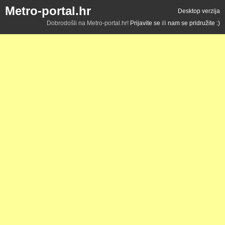
Metro-portal.hr
Desktop verzija
Dobrodošli na Metro-portal.hr!
Prijavite se
ili
nam se pridružite :)