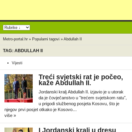
Metro-portal.hr
»
Popularni tagovi
»
Abdullah II
TAG: ABDULLAH II
Vijesti
Treći svjetski rat je počeo,
kaže Abdullah II.
Jordanski kralj Abdullah II. izjavio je u utorak
da je čovječanstvo u "trećem svjetskom ratu",
u prigodi službenog posjeta Kosovu, što je
njegov prvi posjet otkako je Kosovo…
više »
I Jordanski kralj u dresu