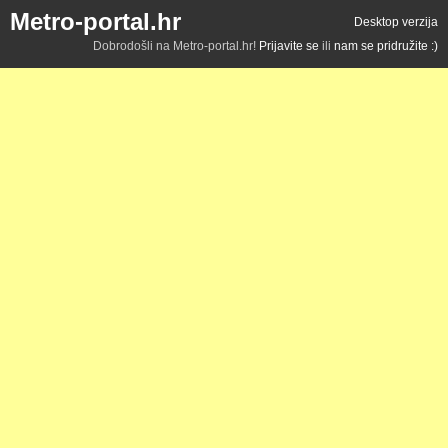
Metro-portal.hr
Desktop verzija
Dobrodošli na Metro-portal.hr!
Prijavite se
ili
nam se pridružite :)