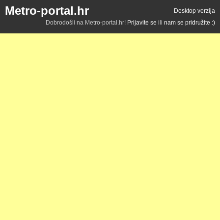
Metro-portal.hr
Desktop verzija
Dobrodošli na Metro-portal.hr!
Prijavite se
ili
nam se pridružite :)