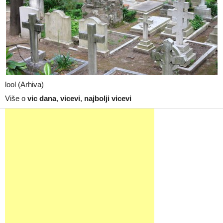
lool (Arhiva)
Više o
vic dana
,
vicevi
,
najbolji vicevi