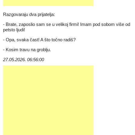
Razgovaraju dva prijatelja:
- Brate, zaposlio sam se u velikoj firmi! Imam pod sobom više od
petsto ljudi!
- Opa, svaka čast! A što točno radiš?
- Kosim travu na groblju.
27.05.2026. 06:56:00