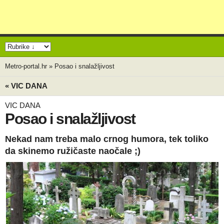
Metro-portal.hr
»
Posao i snalažljivost
« VIC DANA
VIC DANA
Posao i snalažljivost
Nekad nam treba malo crnog humora, tek toliko
da skinemo ružičaste naočale ;)