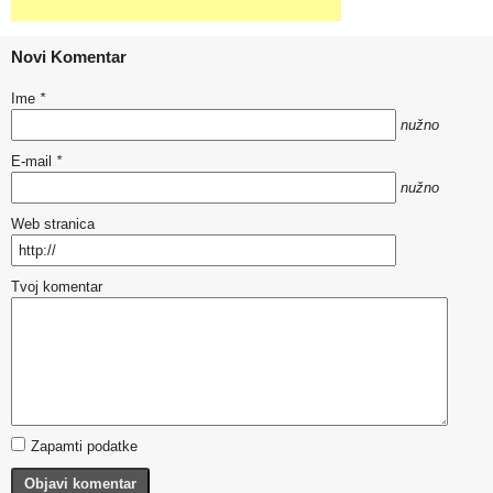
Novi Komentar
Ime
*
nužno
E-mail
*
nužno
Web stranica
Tvoj komentar
Zapamti podatke
Objavi komentar