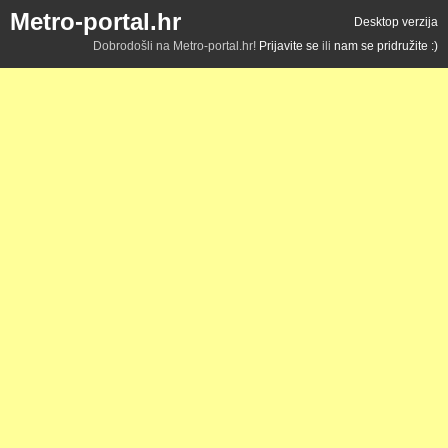
Metro-portal.hr
Desktop verzija
Dobrodošli na Metro-portal.hr!
Prijavite se
ili
nam se pridružite :)