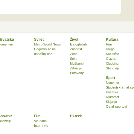
Hrvatska
Svijet
Život
Kultura
omentari
Metro World News
Iza ogledala
Film
Dogodilo se na
Znanost
Knjiga
današnji dan
Žene
Kazalište
Seks
Glazba
Muškarci
Clubbing
Zdravlje
Stand up
Putovanja
Sport
Nogomet
Studentski i mali sp
Košarka
Rukomet
Skijanje
Ostali sportovi
Showbiz
Fun
Hi-tech
elevizija
Vic dana
Interni vju