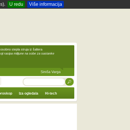
s).
U redu
Više informacija
 osobno stepla struja iz šaltera
koji rasipa milijune na sobe za sastanke
Siniša Varga
TRAŽI
roskop
Iza ogledala
Hi-tech