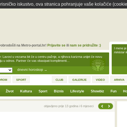
isničko iskustvo, ova stranica pohranjuje vaše kolačiće (cookie
obrodošli na Metro-portal.hr!
Prijavite se
ili
nam se pridružite :)
I mene je
ministar 
v: Lavovi u vezama bit će u centru pažnje, a njihova karizma unijet će novu
iju u odnos. Partner će vas obasipati komplimenti…
dnevni horoskop
→
OROM
SPORT
CLUB
GALERIJE
VIDEO
ARHIVA
Život
Kultura
Sport
Biznis
Lifestyle
Showbiz
Fun
Ho
Sljedeća vijest
Prethodna vijest
objavljeno prije 13 godina i 6 mjeseci