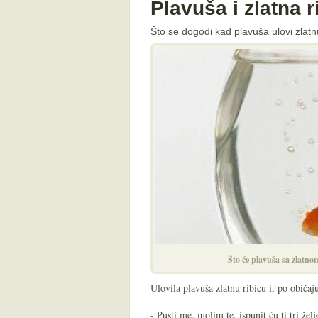
Plavuša i zlatna r
Što se dogodi kad plavuša ulovi zlatn
Što će plavuša sa zlatno
Ulovila plavuša zlatnu ribicu i, po običaju
- Pusti me, molim te, ispunit ću ti tri želj