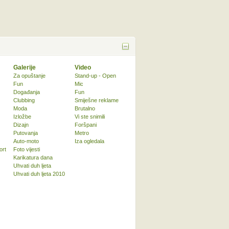
Galerije
Video
Za opuštanje
Stand-up - Open
Fun
Mic
Događanja
Fun
Clubbing
Smiješne reklame
Moda
Brutalno
Izložbe
Vi ste snimili
Dizajn
Foršpani
Putovanja
Metro
Auto-moto
Iza ogledala
ort
Foto vijesti
Karikatura dana
Uhvati duh ljeta
Uhvati duh ljeta 2010