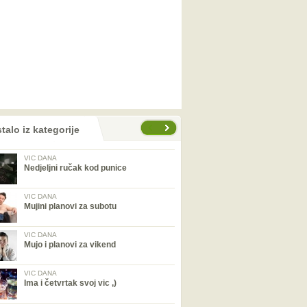
talo iz kategorije
VIC DANA
Nedjeljni ručak kod punice
VIC DANA
Mujini planovi za subotu
VIC DANA
Mujo i planovi za vikend
VIC DANA
Ima i četvrtak svoj vic ,)