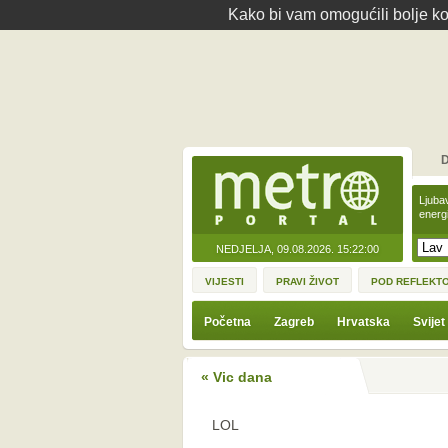
Kako bi vam omogućili bolje kor
D
Ljuba
energ
NEDJELJA, 09.08.2026.
15:22:00
VIJESTI
PRAVI ŽIVOT
POD REFLEKT
Početna
Zagreb
Hrvatska
Svijet
« Vic dana
LOL