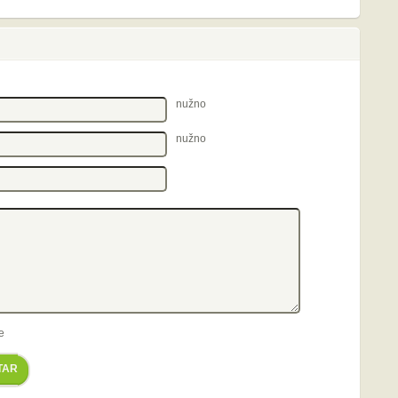
nužno
nužno
e
TAR