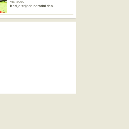
VIC DANA
Kad je srijeda neradni dan...