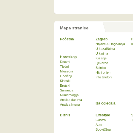
Mapa stranice
Početna
Zagreb
Najave & Događanja
K
U kazalištima
U kinima
Horoskop
Klizanje
Dnevni
Ljekarne
Tjedni
Bolnice
Mjesečni
Hitni prijem
Godišnji
Info telefoni
Kineski
Erotski
Sanjarica
Numerologija
Analiza datuma
Iza ogledala
Analiza imena
Biznis
Lifestyle
Gastro
T
Auto
Body&Soul