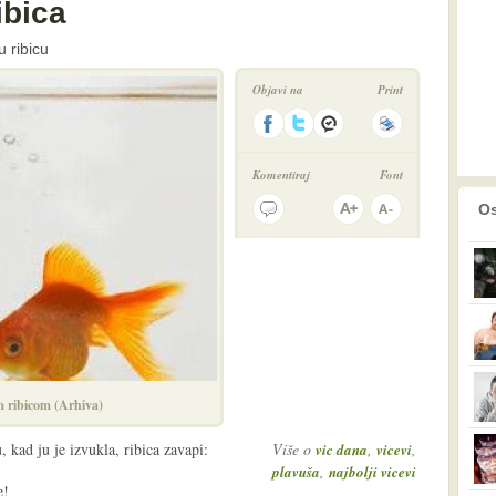
ibica
u ribicu
Objavi na
Print
Komentiraj
Font
prethodno
2
Os
m ribicom (Arhiva)
, kad ju je izvukla, ribica zavapi:
Više o
,
,
vic dana
vicevi
,
plavuša
najbolji vicevi
e!