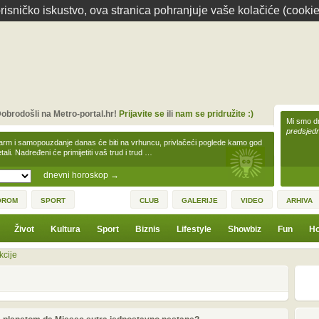
isničko iskustvo, ova stranica pohranjuje vaše kolačiće (cookie
obrodošli na Metro-portal.hr!
Prijavite se
ili
nam se pridružite :)
Mi smo dr
predsjedn
arm i samopouzdanje danas će biti na vrhuncu, privlačeći poglede kamo god
tali. Nadređeni će primijetiti vaš trud i trud …
dnevni horoskop
→
OROM
SPORT
CLUB
GALERIJE
VIDEO
ARHIVA
Život
Kultura
Sport
Biznis
Lifestyle
Showbiz
Fun
Ho
kcije
prethodno
2