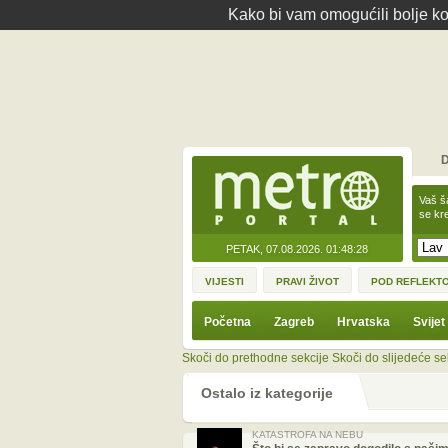
Kako bi vam omogućili bolje kor
D
Vaš š
se kre
PETAK, 07.08.2026.
01:48:28
VIJESTI
PRAVI ŽIVOT
POD REFLEKT
Početna
Zagreb
Hrvatska
Svijet
Skoči do prethodne sekcije
Skoči do slijedeće se
Ostalo iz kategorije
KATASTROFA NA NEBU