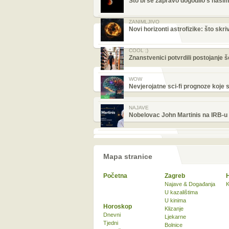
Što bi se zapravo dogodilo s naš
ZANIMLJIVO
Novi horizonti astrofizike: što skr
COOL ;)
Znanstvenici potvrdili postojanje š
WOW
Nevjerojatne sci-fi prognoze koje 
NAJAVE
Nobelovac John Martinis na IRB-u
Mapa stranice
Početna
Zagreb
Najave & Događanja
K
U kazalištima
U kinima
Horoskop
Klizanje
Dnevni
Ljekarne
Tjedni
Bolnice