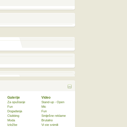
Galerije
Video
Za opuštanje
Stand-up - Open
Fun
Mic
Događanja
Fun
Clubbing
Smiješne reklame
Moda
Brutalno
Izložbe
Vi ste snimili