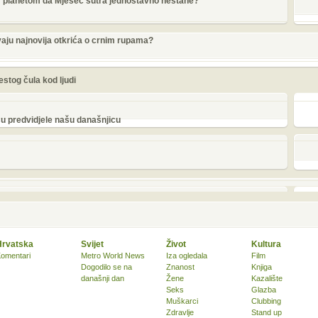
im planetom da Mjesec sutra jednostavno nestane?
ivaju najnovija otkrića o crnim rupama?
estog čula kod ljudi
su predvidjele našu današnjicu
Hrvatska
Svijet
Život
Kultura
omentari
Metro World News
Iza ogledala
Film
Dogodilo se na
Znanost
Knjiga
današnji dan
Žene
Kazalište
Seks
Glazba
Muškarci
Clubbing
Zdravlje
Stand up