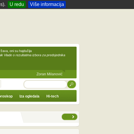
s).
U redu
Više informacija
žava, oni su hajdučija
ik Vlade o rezultatima izbora za predsjednika
Zoran Milanović
TRAŽI
roskop
Iza ogledala
Hi-tech