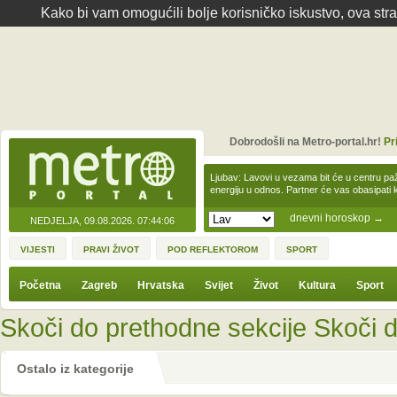
Kako bi vam omogućili bolje korisničko iskustvo, ova str
Dobrodošli na Metro-portal.hr!
Pr
Ljubav: Lavovi u vezama bit će u centru paž
energiju u odnos. Partner će vas obasipati
dnevni horoskop
→
NEDJELJA, 09.08.2026.
07:44:06
VIJESTI
PRAVI ŽIVOT
POD REFLEKTOROM
SPORT
Početna
Zagreb
Hrvatska
Svijet
Život
Kultura
Sport
Skoči do prethodne sekcije
Skoči d
Ostalo iz kategorije