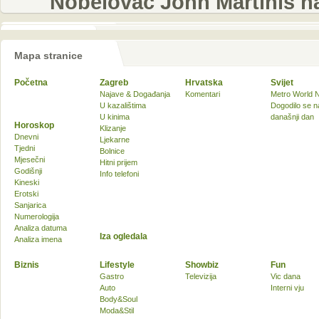
Nobelovac John Martinis n
Mapa stranice
Početna
Zagreb
Hrvatska
Svijet
Najave & Događanja
Komentari
Metro World 
U kazalištima
Dogodilo se n
U kinima
današnji dan
Horoskop
Klizanje
Dnevni
Ljekarne
Tjedni
Bolnice
Mjesečni
Hitni prijem
Godišnji
Info telefoni
Kineski
Erotski
Sanjarica
Numerologija
Analiza datuma
Iza ogledala
Analiza imena
Biznis
Lifestyle
Showbiz
Fun
Gastro
Televizija
Vic dana
Auto
Interni vju
Body&Soul
Moda&Stil