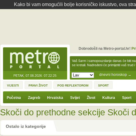
Kako bi vam omogućili bolje korisničko iskustvo, ova str
Dobrodošli na Metro-portal.hr!
Pr
Vaš šarm i samopouzdanje danas će biti na
se kretali. Nadređeni će primijetiti vaš trud 
dnevni horoskop
→
PETAK, 07.08.2026.
07:22:25
VIJESTI
PRAVI ŽIVOT
POD REFLEKTOROM
SPORT
Početna
Zagreb
Hrvatska
Svijet
Život
Kultura
Sport
Skoči do prethodne sekcije
Skoči d
Ostalo iz kategorije