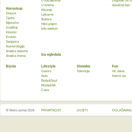
U kazalištima
Dogodilo se n
U kinima
današnji dan
Horoskop
Klizanje
Dnevni
Ljekarne
Tjedni
Bolnice
Mjesečni
Hitni prijem
Godišnji
Info telefoni
Kineski
Erotski
Sanjarica
Numerologija
Analiza datuma
Iza ogledala
Analiza imena
Biznis
Lifestyle
Showbiz
Fun
Gastro
Televizija
Vic dana
Auto
Interni vju
Body&Soul
Moda&Stil
Casa
©
Metro portal 2026
PRIVATNOST
UVJETI
OGLAŠAVAN