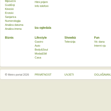
Mjesečni
Hitni prijem
Godišnji
Info telefoni
Kineski
Erotski
Sanjarica
Numerologija
Analiza datuma
Iza ogledala
Analiza imena
Biznis
Lifestyle
Showbiz
Fun
Gastro
Televizija
Vic dana
Auto
Interni vju
Body&Soul
Moda&Stil
Casa
©
Metro portal 2026
PRIVATNOST
UVJETI
OGLAŠAVAN