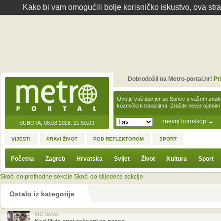
Kako bi vam omogućili bolje korisničko iskustvo, ova str
Dobrodošli na Metro-portal.hr!
Pr
Ovo je vaš dan jer se Sunce u vašem zna
kozmičkim tranzitima. Zračite nevjerojat
dnevni horoskop
→
SUBOTA, 08.08.2026.
21:50:09
VIJESTI
PRAVI ŽIVOT
POD REFLEKTOROM
SPORT
Početna
Zagreb
Hrvatska
Svijet
Život
Kultura
Sport
Skoči do prethodne sekcije
Skoči do slijedeće sekcije
Ostalo iz kategorije
VIC DANA