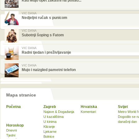
Kad Mujo opet zakasni na posao...
VIC DANA
Nedjeljni ručak s punicom
VIC DANA
Subotnji šoping s Fatom
VIC DANA
Radni tjedan i preživljavanje
VIC DANA
Mujo i naizgled pametni telefon
Mapa stranice
Početna
Zagreb
Hrvatska
Svijet
Najave & Događanja
Komentari
Metro World 
U kazalištima
Dogodilo se n
U kinima
današnji dan
Horoskop
Klizanje
Dnevni
Ljekarne
Tjedni
Bolnice