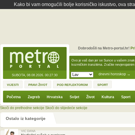
Kako bi vam omogućili bolje korisničko iskustvo, ova str
Dobrodošli na Metro-portal.hr!
Pr
Ovo je vaš dan jer se Sunce u vašem zna
kozmičkim tranzitima. Zračite nevjerojat
dnevni horoskop
→
SUBOTA, 08.08.2026.
00:27:30
VIJESTI
PRAVI ŽIVOT
POD REFLEKTOROM
SPORT
Početna
Zagreb
Hrvatska
Svijet
Život
Kultura
Sport
Skoči do prethodne sekcije
Skoči do slijedeće sekcije
Ostalo iz kategorije
VIC DANA