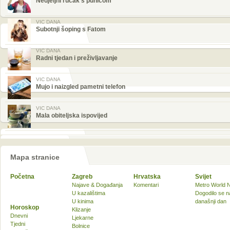
Nedjeljni ručak s punicom
VIC DANA
Subotnji šoping s Fatom
VIC DANA
Radni tjedan i preživljavanje
VIC DANA
Mujo i naizgled pametni telefon
VIC DANA
Mala obiteljska ispovijed
Mapa stranice
Početna
Zagreb
Hrvatska
Svijet
Najave & Događanja
Komentari
Metro World 
U kazalištima
Dogodilo se n
U kinima
današnji dan
Horoskop
Klizanje
Dnevni
Ljekarne
Tjedni
Bolnice