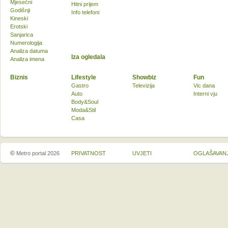
Mjesečni
Hitni prijem
Godišnji
Info telefoni
Kineski
Erotski
Sanjarica
Numerologija
Analiza datuma
Iza ogledala
Analiza imena
Biznis
Lifestyle
Showbiz
Fun
Gastro
Televizija
Vic dana
Auto
Interni vju
Body&Soul
Moda&Stil
Casa
©
Metro portal 2026
PRIVATNOST
UVJETI
OGLAŠAVAN