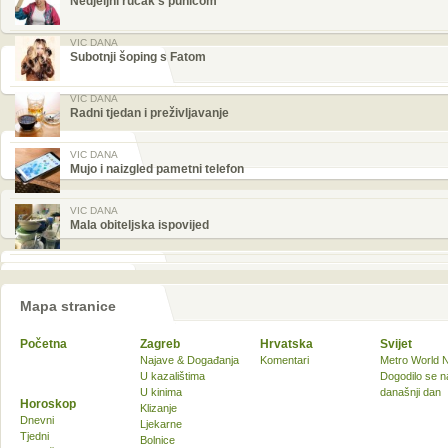
Nedjeljni ručak s punicom
VIC DANA
Subotnji šoping s Fatom
VIC DANA
Radni tjedan i preživljavanje
VIC DANA
Mujo i naizgled pametni telefon
VIC DANA
Mala obiteljska ispovijed
Mapa stranice
Početna
Zagreb
Hrvatska
Svijet
Najave & Događanja
Komentari
Metro World 
U kazalištima
Dogodilo se n
U kinima
današnji dan
Horoskop
Klizanje
Dnevni
Ljekarne
Tjedni
Bolnice