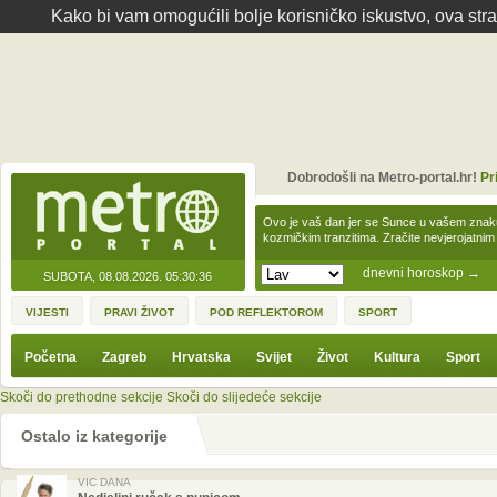
Kako bi vam omogućili bolje korisničko iskustvo, ova str
Dobrodošli na Metro-portal.hr!
Pr
Ovo je vaš dan jer se Sunce u vašem zna
kozmičkim tranzitima. Zračite nevjerojat
dnevni horoskop
→
SUBOTA, 08.08.2026.
05:30:36
VIJESTI
PRAVI ŽIVOT
POD REFLEKTOROM
SPORT
Početna
Zagreb
Hrvatska
Svijet
Život
Kultura
Sport
Skoči do prethodne sekcije
Skoči do slijedeće sekcije
Ostalo iz kategorije
VIC DANA