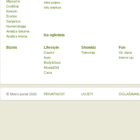
Mjesečni
Hitni prijem
Godišnji
Info telefoni
Kineski
Erotski
Sanjarica
Numerologija
Analiza datuma
Iza ogledala
Analiza imena
Biznis
Lifestyle
Showbiz
Fun
Gastro
Televizija
Vic dana
Auto
Interni vju
Body&Soul
Moda&Stil
Casa
©
Metro portal 2026
PRIVATNOST
UVJETI
OGLAŠAVAN