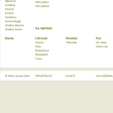
Mjesečni
Hitni prijem
Godišnji
Info telefoni
Kineski
Erotski
Sanjarica
Numerologija
Analiza datuma
Iza ogledala
Analiza imena
Biznis
Lifestyle
Showbiz
Fun
Gastro
Televizija
Vic dana
Auto
Interni vju
Body&Soul
Moda&Stil
Casa
©
Metro portal 2026
PRIVATNOST
UVJETI
OGLAŠAVAN