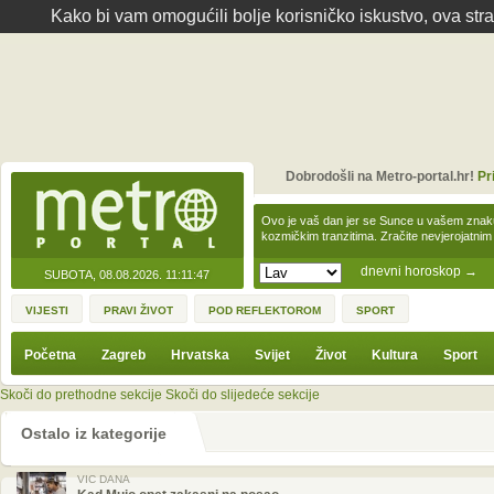
Kako bi vam omogućili bolje korisničko iskustvo, ova str
Dobrodošli na Metro-portal.hr!
Pr
Ovo je vaš dan jer se Sunce u vašem zna
kozmičkim tranzitima. Zračite nevjerojat
dnevni horoskop
→
SUBOTA, 08.08.2026.
11:11:47
VIJESTI
PRAVI ŽIVOT
POD REFLEKTOROM
SPORT
Početna
Zagreb
Hrvatska
Svijet
Život
Kultura
Sport
Skoči do prethodne sekcije
Skoči do slijedeće sekcije
Ostalo iz kategorije
VIC DANA