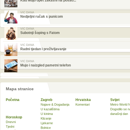
Kad Mujo opet zakasni na posao...
VIC DANA
Nedjeljni ručak s punicom
VIC DANA
Subotnji šoping s Fatom
VIC DANA
Radni tjedan i preživljavanje
VIC DANA
Mujo i naizgled pametni telefon
Mapa stranice
Početna
Zagreb
Hrvatska
Svijet
Najave & Događanja
Komentari
Metro World 
U kazalištima
Dogodilo se n
U kinima
današnji dan
Horoskop
Klizanje
Dnevni
Ljekarne
Tjedni
Bolnice