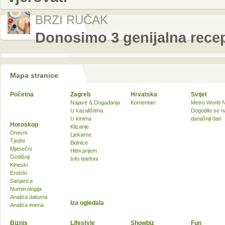
BRZI RUČAK
Donosimo 3 genijalna rece
Mapa stranice
Početna
Zagreb
Hrvatska
Svijet
Najave & Događanja
Komentari
Metro World 
U kazalištima
Dogodilo se n
U kinima
današnji dan
Horoskop
Klizanje
Dnevni
Ljekarne
Tjedni
Bolnice
Mjesečni
Hitni prijem
Godišnji
Info telefoni
Kineski
Erotski
Sanjarica
Numerologija
Analiza datuma
Iza ogledala
Analiza imena
Biznis
Lifestyle
Showbiz
Fun