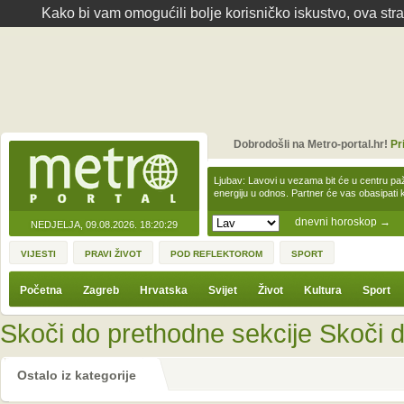
Kako bi vam omogućili bolje korisničko iskustvo, ova str
Dobrodošli na Metro-portal.hr!
Pr
Ljubav: Lavovi u vezama bit će u centru paž
energiju u odnos. Partner će vas obasipati
dnevni horoskop
→
NEDJELJA, 09.08.2026.
18:20:29
VIJESTI
PRAVI ŽIVOT
POD REFLEKTOROM
SPORT
Početna
Zagreb
Hrvatska
Svijet
Život
Kultura
Sport
Skoči do prethodne sekcije
Skoči d
Ostalo iz kategorije