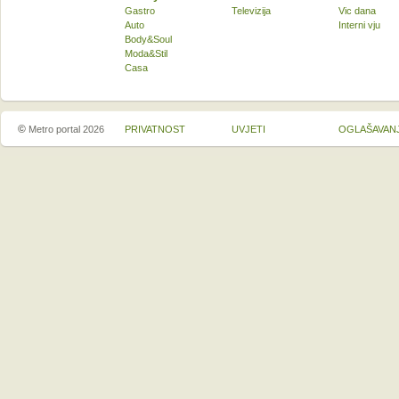
Gastro
Televizija
Vic dana
Auto
Interni vju
Body&Soul
Moda&Stil
Casa
©
Metro portal 2026
PRIVATNOST
UVJETI
OGLAŠAVAN