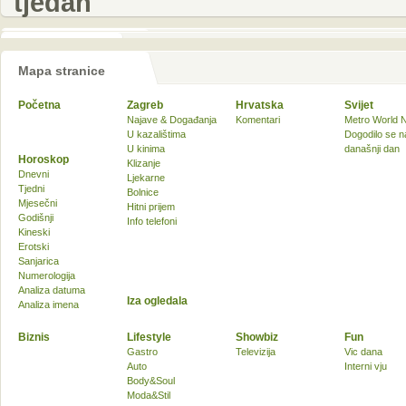
tjedan
Mapa stranice
Početna
Zagreb
Hrvatska
Svijet
Najave & Događanja
Komentari
Metro World 
U kazalištima
Dogodilo se n
U kinima
današnji dan
Horoskop
Klizanje
Dnevni
Ljekarne
Tjedni
Bolnice
Mjesečni
Hitni prijem
Godišnji
Info telefoni
Kineski
Erotski
Sanjarica
Numerologija
Analiza datuma
Iza ogledala
Analiza imena
Biznis
Lifestyle
Showbiz
Fun
Gastro
Televizija
Vic dana
Auto
Interni vju
Body&Soul
Moda&Stil