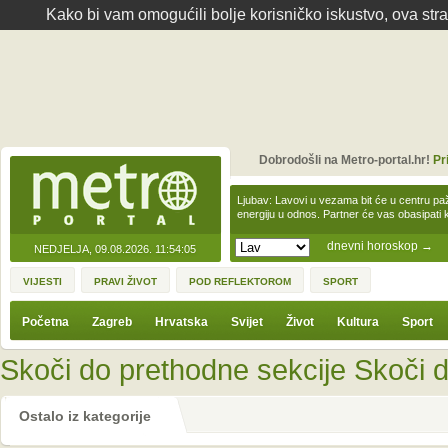
Kako bi vam omogućili bolje korisničko iskustvo, ova str
Dobrodošli na Metro-portal.hr!
Pr
Ljubav: Lavovi u vezama bit će u centru paž
energiju u odnos. Partner će vas obasipati
dnevni horoskop
→
NEDJELJA, 09.08.2026.
11:54:05
VIJESTI
PRAVI ŽIVOT
POD REFLEKTOROM
SPORT
Početna
Zagreb
Hrvatska
Svijet
Život
Kultura
Sport
Skoči do prethodne sekcije
Skoči d
Ostalo iz kategorije